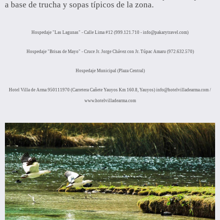
a base de trucha y sopas típicos de la zona.
Hospedaje "Las Lagunas" - Calle Lima #12 (999.121.710 - info@pakarytravel.com)
Hospedaje "Brisas de Mayo" - Cruce Jr. Jorge Chávez con Jr. Túpac Amaru (972.632.570)
Hospedaje Municipal (Plaza Central)
Hotel Villa de Arma 950111970 (Carretera Cañete Yauyos Km 160.8, Yauyos)
info@hotelvilladearma.com /
www.hotelvilladearma.com